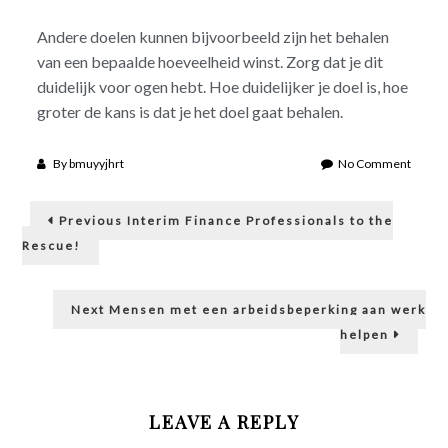
Andere doelen kunnen bijvoorbeeld zijn het behalen
van een bepaalde hoeveelheid winst. Zorg dat je dit
duidelijk voor ogen hebt. Hoe duidelijker je doel is, hoe
groter de kans is dat je het doel gaat behalen.
on
By
bmuyyjhrt
No Comment
3
Post
doelen
Previous
voor
Previous
Interim Finance Professionals to the
post:
jouw
navigation
Rescue!
bedrijf
voor
het
Next
Next
Mensen met een arbeidsbeperking aan werk
nieuw
post:
jaar
helpen
LEAVE A REPLY