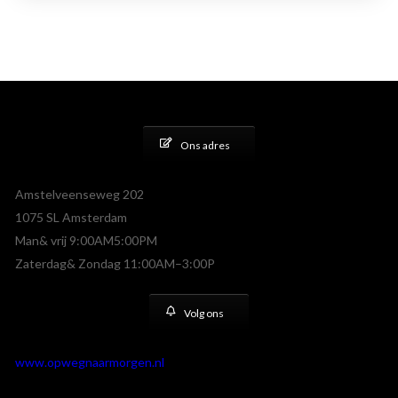
Ons adres
Amstelveenseweg 202
1075 SL Amsterdam
Man& vrij 9:00AM5:00PM
Zaterdag& Zondag 11:00AM–3:00P
Volg ons
www.opwegnaarmorgen.nl