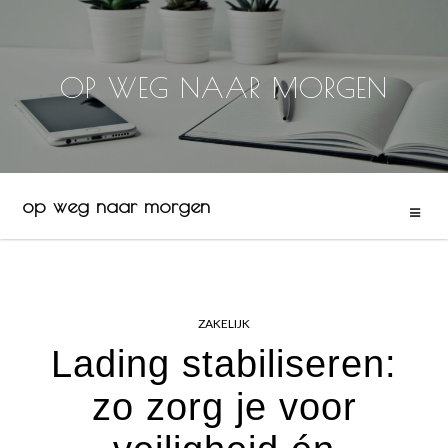
OP WEG NAAR MORGEN
Skip
to
content
op weg naar morgen
ZAKELIJK
Lading stabiliseren:
zo zorg je voor