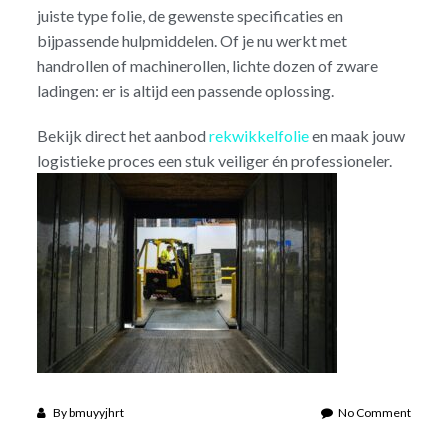
juiste type folie, de gewenste specificaties en
bijpassende hulpmiddelen. Of je nu werkt met
handrollen of machinerollen, lichte dozen of zware
ladingen: er is altijd een passende oplossing.
Bekijk direct het aanbod
rekwikkelfolie
en maak jouw
logistieke proces een stuk veiliger én professioneler.
on
By
bmuyyjhrt
No Comment
Lading