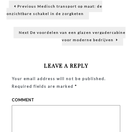
Post
stabili
Previous
zo
Previous
Medisch transport op maat: de
post:
zorg
navigation
onzichtbare schakel in de zorgketen
je
voor
veiligh
Next
Next
De voordelen van een glazen vergadercabine
én
post:
efficië
voor moderne bedrijven
tijdens
transp
LEAVE A REPLY
Your email address will not be published.
Required fields are marked
*
COMMENT