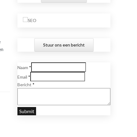
e
Stuur ons een bericht
en
Naam
*
Email
*
Bericht
*
Submit