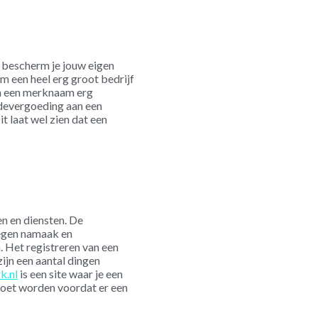
m bescherm je jouw eigen
om een heel erg groot bedrijf
an een merknaam erg
hadevergoeding aan een
 laat wel zien dat een
n en diensten. De
tegen namaak en
. Het registreren van een
zijn een aantal dingen
k.nl
is een site waar je een
moet worden voordat er een