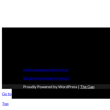
Amstelveenseweg 202
1075 SL Amsterdam
Man& vrij 9:00AM5:00PM
Zaterdag& Zondag 11:00AM–3:00P
www.opwegnaarmorgen.nl
info@opwegnaarmorgen.nl
Proudly Powered by WordPress
|
The Gap
Go to
Top