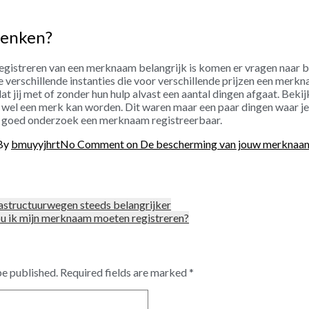
denken?
registreren van een merknaam belangrijk is komen er vragen naar b
ele verschillende instanties die voor verschillende prijzen een merk
t jij met of zonder hun hulp alvast een aantal dingen afgaat. Bekijk
t wel een merk kan worden. Dit waren maar een paar dingen waar j
or goed onderzoek een merknaam registreerbaar.
By
bmuyyjhrt
No Comment
on De bescherming van jouw merknaa
rastructuurwegen steeds belangrijker
 ik mijn merknaam moeten registreren?
be published.
Required fields are marked
*