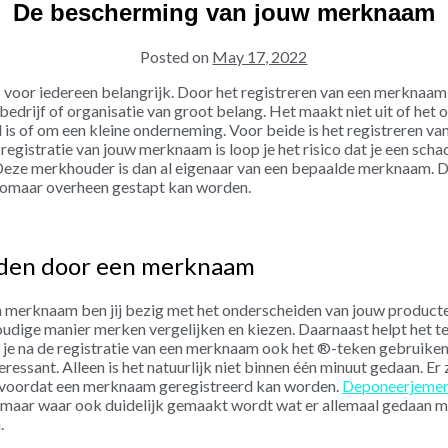
De bescherming van jouw merknaam
Posted on
May 17, 2022
s voor iedereen belangrijk. Door het registreren van een merknaa
bedrijf of organisatie van groot belang. Het maakt niet uit of het 
is of om een kleine onderneming. Voor beide is het registreren v
registratie van jouw merknaam is loop je het risico dat je een sc
ze merkhouder is dan al eigenaar van een bepaalde merknaam. Dit
ar zomaar overheen gestapt kan worden.
iden door een merknaam
n merknaam ben jij bezig met het onderscheiden van jouw producte
udige manier merken vergelijken en kiezen. Daarnaast helpt het 
g je na de registratie van een merknaam ook het ®-teken gebruiken
ressant. Alleen is het natuurlijk niet binnen één minuut gedaan. Er 
 voordat een merknaam geregistreerd kan worden.
Deponeerjemer
 maar waar ook duidelijk gemaakt wordt wat er allemaal gedaan 
n.