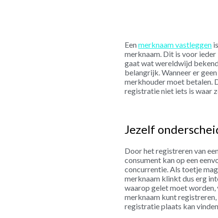
Een
merknaam vastleggen
i
merknaam. Dit is voor ieder 
gaat wat wereldwijd bekend 
belangrijk. Wanneer er geen 
merkhouder moet betalen. De
registratie niet iets is wa
Jezelf ondersche
Door het registreren van ee
consument kan op een eenvo
concurrentie. Als toetje ma
merknaam klinkt dus erg inte
waarop gelet moet worden,
merknaam kunt registreren,
registratie plaats kan vinde