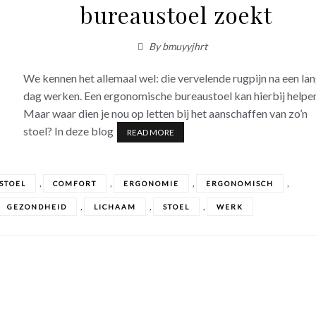
bureaustoel zoekt
By
bmuyyjhrt
We kennen het allemaal wel: die vervelende rugpijn na een la
dag werken. Een ergonomische bureaustoel kan hierbij helpe
Maar waar dien je nou op letten bij het aanschaffen van zo’n
stoel? In deze blog
READ MORE
,
,
,
,
STOEL
COMFORT
ERGONOMIE
ERGONOMISCH
,
,
,
GEZONDHEID
LICHAAM
STOEL
WERK