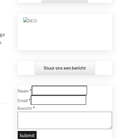
nge
n.
Stuur ons een bericht
Naam
*
Email
*
Bericht
*
Submit