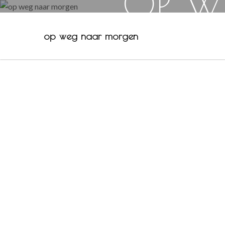
OP W
op weg naar morgen
Skip
to
content
May 23, 2023